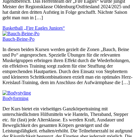
Jugendbereich. Das Herrenteam der „Fire Eagles“ wurde jüngst
Meister der Regionsklasse Oldenburg/Ostfriesland 2024/2025 und
hat damit den dritten Aufstieg in Folge geschafft. Nächste Saison
geht man nun in […]
Basketball „Fire Eagles Juniors“
Bauch-Beine-Po
In diesen beiden Kursen werden gezielt die Zonen „Bauch, Beine
und Po“ angesprochen. Spezielle Übungen für die relevanten
Muskelgruppen erbringen ihren Effekt durch die Wiederholungen,
ein effektives Training sorgt zudem für eine Straffung der
entsprechenden Hautpartien. Durch den Einsatz von Stepbrettern
und kleineren Schrittkombinationen erzielt man ein optimales Herz-
Kreislauf-Training, dem im Anschluss der Aufwärmphase die […]
Bodyforming
Der Kurs bietet ein vielseitiges Ganzkörpertraining mit
unterschiedlichsten Hilfsmitteln wie Hanteln, Theraband, Stepper
etc. für (fast) jede Altersklasse. Es werden Kraft, Ausdauer und
Beweglichkeit des gesamten Körpers gesteigert und die
Leistungsfähgkeit. erhalten/erhöht. Die Teilnehmerzahl ist aufgrund
der Räumlichkeit begrenzt, der Einstieg aber jederzeit möglich. Die