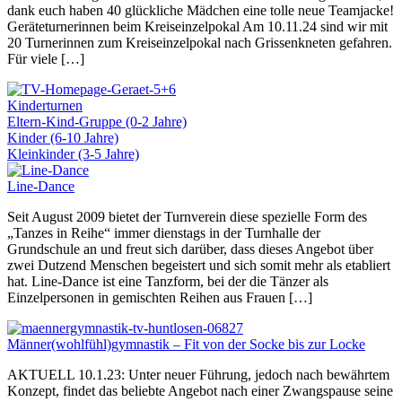
dank euch haben 40 glückliche Mädchen eine tolle neue Teamjacke!
Geräteturnerinnen beim Kreiseinzelpokal Am 10.11.24 sind wir mit
20 Turnerinnen zum Kreiseinzelpokal nach Grissenkneten gefahren.
Für viele […]
Kinderturnen
Eltern-Kind-Gruppe (0-2 Jahre)
Kinder (6-10 Jahre)
Kleinkinder (3-5 Jahre)
Line-Dance
Seit August 2009 bietet der Turnverein diese spezielle Form des
„Tanzes in Reihe“ immer dienstags in der Turnhalle der
Grundschule an und freut sich darüber, dass dieses Angebot über
zwei Dutzend Menschen begeistert und sich somit mehr als etabliert
hat. Line-Dance ist eine Tanzform, bei der die Tänzer als
Einzelpersonen in gemischten Reihen aus Frauen […]
Männer(wohlfühl)gymnastik – Fit von der Socke bis zur Locke
AKTUELL 10.1.23: Unter neuer Führung, jedoch nach bewährtem
Konzept, findet das beliebte Angebot nach einer Zwangspause seine