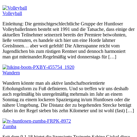
Volleyball
Einleitung: Die gemischtgeschlechtliche Gruppe der Huntloser
VolleyballerInnen besteht seit 1991 und die Tatsache, dass einige der
aktuellen Teilnehmer seinerzeit bereits der Premiere beiwohnten,
ließe vermuten, es handele sich hier um eine Horde lahmer
GreisInnen… aber weit gefehlt! Die Altersspanne reicht vom
Jugendlichen bis zum rüstigen Rentner und dennoch harmoniert
man gut miteinander.Regelmäßig wird donnerstags für […]
Wandern
Wandern könnte man als aktive landschaftsorientierte
Erholungsform zu Fuß definieren. Und so treffen wir uns deshalb
auch regelmäßig bis unregelmäßig mehrmals im Jahr an einem
Sonntag zu einem lockeren Spaziergang in/um Huntlosen oder die
nähere Umgebung. Die Distanz der zu begehenden Strecke beträgt
dabei in der Regel sieben bis zehn Kilometer und ist wohl (fast) […]
Zumba
Seit dem 9.1.18 bietet die lizensierte Trainerin Sabine Gickel diese