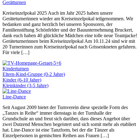
Gerätturnen
Kreiseinzelpokal 2025 Auch im Jahr 2025 haben unsere
Geräteturnerinnen wieder am Kreiseinzelpokal teilgenommen. Wir
bedanken und ganz herzlich bei unseren Sponsoren, der
Familienstiftung Schönfelder und der Bauunternehmung Bruckert,
dank euch haben 40 glückliche Mädchen eine tolle neue Teamjacke!
Geräteturnerinnen beim Kreiseinzelpokal Am 10.11.24 sind wir mit
20 Turnerinnen zum Kreiseinzelpokal nach Grissenkneten gefahren.
Für viele […]
Kinderturnen
Eltern-Kind-Gruppe (0-2 Jahre)
Kinder (6-10 Jahre)
Kleinkinder (3-5 Jahre)
Line-Dance
Seit August 2009 bietet der Turnverein diese spezielle Form des
„Tanzes in Reihe“ immer dienstags in der Turnhalle der
Grundschule an und freut sich darüber, dass dieses Angebot über
zwei Dutzend Menschen begeistert und sich somit mehr als etabliert
hat. Line-Dance ist eine Tanzform, bei der die Tänzer als
Einzelpersonen in gemischten Reihen aus Frauen […]