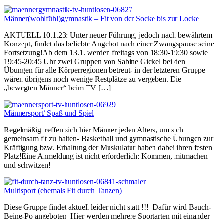
Männer(wohlfühl)gymnastik – Fit von der Socke bis zur Locke
AKTUELL 10.1.23: Unter neuer Führung, jedoch nach bewährtem
Konzept, findet das beliebte Angebot nach einer Zwangspause seine
Fortsetzung!Ab dem 13.1. werden freitags von 18:30-19:30 sowie
19:45-20:45 Uhr zwei Gruppen von Sabine Gickel bei den
Übungen für alle Körperregionen betreut- in der letzteren Gruppe
wären übrigens noch wenige Restplätze zu vergeben. Die
„bewegten Männer“ beim TV […]
Männersport/ Spaß und Spiel
Regelmäßig treffen sich hier Männer jeden Alters, um sich
gemeinsam fit zu halten- Basketball und gymnastische Übungen zur
Kräftigung bzw. Erhaltung der Muskulatur haben dabei ihren festen
Platz!Eine Anmeldung ist nicht erforderlich: Kommen, mitmachen
und schwitzen!
Multisport (ehemals Fit durch Tanzen)
Diese Gruppe findet aktuell leider nicht statt !!! Dafür wird Bauch-
Beine-Po angeboten Hier werden mehrere Sportarten mit einander