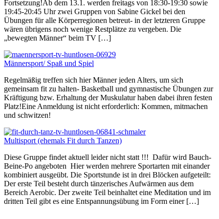
Fortsetzung!Ab dem 13.1. werden freitags von 18:30-19:30 sowie
19:45-20:45 Uhr zwei Gruppen von Sabine Gickel bei den
Übungen für alle Körperregionen betreut- in der letzteren Gruppe
wären übrigens noch wenige Restplätze zu vergeben. Die
„bewegten Männer“ beim TV […]
Männersport/ Spaß und Spiel
Regelmäßig treffen sich hier Männer jeden Alters, um sich
gemeinsam fit zu halten- Basketball und gymnastische Übungen zur
Kräftigung bzw. Erhaltung der Muskulatur haben dabei ihren festen
Platz!Eine Anmeldung ist nicht erforderlich: Kommen, mitmachen
und schwitzen!
Multisport (ehemals Fit durch Tanzen)
Diese Gruppe findet aktuell leider nicht statt !!! Dafür wird Bauch-
Beine-Po angeboten Hier werden mehrere Sportarten mit einander
kombiniert ausgeübt. Die Sportstunde ist in drei Blöcken aufgeteilt:
Der erste Teil besteht durch tänzerisches Aufwärmen aus dem
Bereich Aerobic. Der zweite Teil beinhaltet eine Meditation und im
dritten Teil gibt es eine Entspannungsübung im Form einer […]