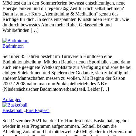
Möchtest du in den Sommerferien bewusst entschleunigen, neue
Energie tanken und dir regelmäßig Zeit für dich selbst nehmen?
Dann ist unser Kurs „Atemtraining & Meditation“ genau das
Richtige für dich. In sechs entspannten Kursstunden lernst du, wie
du durch bewusstes Atmen mehr Ruhe, Gelassenheit und
Wohlbefinden […]
Badminton
Seit über 35 Jahren besteht im Turnverein Huntlosen eine
Badmintonabteilung. Mit dem Bauder neuen Sporthalle stand dann
auch eine geeignete Wettkampfstätte zur Verfügung und soreifte bei
einigen Spielerinnen und Spielern der Gedanke, sich zukünftig mit
anderenMannschaften messen zu wollen. Mit Beginn der Saison
2007 / 2008 nahm man nunPunktspielbetrieb des NBV
(Niedersächsischer Badmintonverband) teil. Leider […]
Anfänger
Basketball „Fire Eagles“
Seit Dezember 2021 hat der TV Huntlosen das Basketballangebot
wieder in sein Programm aufgenommen. Schnell bekam die
Abteilung Zulauf und hat mittlerweile 40 Mitglieder im Herren- und