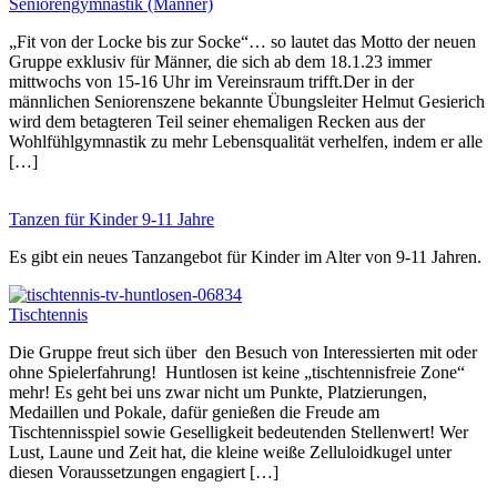
Seniorengymnastik (Männer)
„Fit von der Locke bis zur Socke“… so lautet das Motto der neuen
Gruppe exklusiv für Männer, die sich ab dem 18.1.23 immer
mittwochs von 15-16 Uhr im Vereinsraum trifft.Der in der
männlichen Seniorenszene bekannte Übungsleiter Helmut Gesierich
wird dem betagteren Teil seiner ehemaligen Recken aus der
Wohlfühlgymnastik zu mehr Lebensqualität verhelfen, indem er alle
[…]
Tanzen für Kinder 9-11 Jahre
Es gibt ein neues Tanzangebot für Kinder im Alter von 9-11 Jahren.
Tischtennis
Die Gruppe freut sich über den Besuch von Interessierten mit oder
ohne Spielerfahrung! Huntlosen ist keine „tischtennisfreie Zone“
mehr! Es geht bei uns zwar nicht um Punkte, Platzierungen,
Medaillen und Pokale, dafür genießen die Freude am
Tischtennisspiel sowie Geselligkeit bedeutenden Stellenwert! Wer
Lust, Laune und Zeit hat, die kleine weiße Zelluloidkugel unter
diesen Voraussetzungen engagiert […]