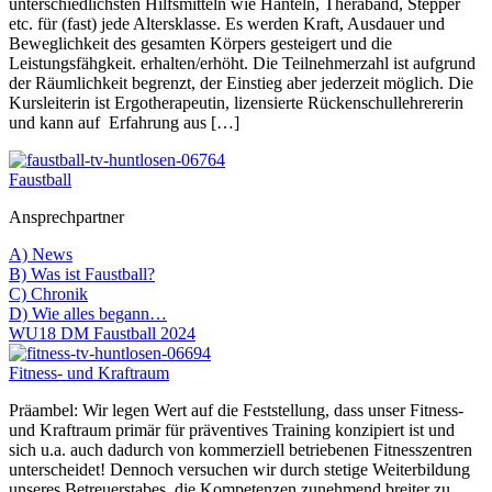
unterschiedlichsten Hilfsmitteln wie Hanteln, Theraband, Stepper
etc. für (fast) jede Altersklasse. Es werden Kraft, Ausdauer und
Beweglichkeit des gesamten Körpers gesteigert und die
Leistungsfähgkeit. erhalten/erhöht. Die Teilnehmerzahl ist aufgrund
der Räumlichkeit begrenzt, der Einstieg aber jederzeit möglich. Die
Kursleiterin ist Ergotherapeutin, lizensierte Rückenschullehrererin
und kann auf Erfahrung aus […]
Faustball
Ansprechpartner
A) News
B) Was ist Faustball?
C) Chronik
D) Wie alles begann…
WU18 DM Faustball 2024
Fitness- und Kraftraum
Präambel: Wir legen Wert auf die Feststellung, dass unser Fitness-
und Kraftraum primär für präventives Training konzipiert ist und
sich u.a. auch dadurch von kommerziell betriebenen Fitnesszentren
unterscheidet! Dennoch versuchen wir durch stetige Weiterbildung
unseres Betreuerstabes, die Kompetenzen zunehmend breiter zu