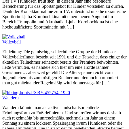
Der TV Huntlosen freut sich, in diesem Jahr eine besondere
Bereicherung für das Sportangebot für Kinder vorstellen zu dürfen.
Dank der Kontaktaufnahme zum TV, unterstützt uns die ukrainische
Sportlerin Ljuba Korobochkina mit einem neuen Angebot im
Bereich Trampolin und Akrobatik. Ljuba Korobochkina ist eine
hochqualifizierte Sporttrainerin mit […]
Volleyball
Einleitung: Die gemischtgeschlechtliche Gruppe der Huntloser
VolleyballerInnen besteht seit 1991 und die Tatsache, dass einige der
aktuellen Teilnehmer seinerzeit bereits der Premiere beiwohnten,
ließe vermuten, es handele sich hier um eine Horde lahmer
GreisInnen… aber weit gefehlt! Die Altersspanne reicht vom
Jugendlichen bis zum rüstigen Rentner und dennoch harmoniert
man gut miteinander.Regelmäßig wird donnerstags für […]
Wandern
Wandern könnte man als aktive landschaftsorientierte
Erholungsform zu Fuß definieren. Und so treffen wir uns deshalb
auch regelmäßig bis unregelmäßig mehrmals im Jahr an einem
Sonntag zu einem lockeren Spaziergang in/um Huntlosen oder die
nähere Umgebung. Die Distanz der zu begehenden Strecke beträgt