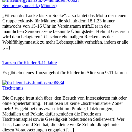
Seniorengymnastik (Männer)
„Fit von der Locke bis zur Socke“… so lautet das Motto der neuen
Gruppe exklusiv für Männer, die sich ab dem 18.1.23 immer
mittwochs von 15-16 Uhr im Vereinsraum trifft.Der in der
männlichen Seniorenszene bekannte Übungsleiter Helmut Gesierich
wird dem betagteren Teil seiner ehemaligen Recken aus der
Wohlfühlgymnastik zu mehr Lebensqualität verhelfen, indem er alle
[…]
Tanzen für Kinder 9-11 Jahre
Es gibt ein neues Tanzangebot für Kinder im Alter von 9-11 Jahren.
Tischtennis
Die Gruppe freut sich über den Besuch von Interessierten mit oder
ohne Spielerfahrung! Huntlosen ist keine „tischtennisfreie Zone“
mehr! Es geht bei uns zwar nicht um Punkte, Platzierungen,
Medaillen und Pokale, dafür genießen die Freude am
Tischtennisspiel sowie Geselligkeit bedeutenden Stellenwert! Wer
Lust, Laune und Zeit hat, die kleine weiße Zelluloidkugel unter
diesen Voraussetzungen engagiert […]