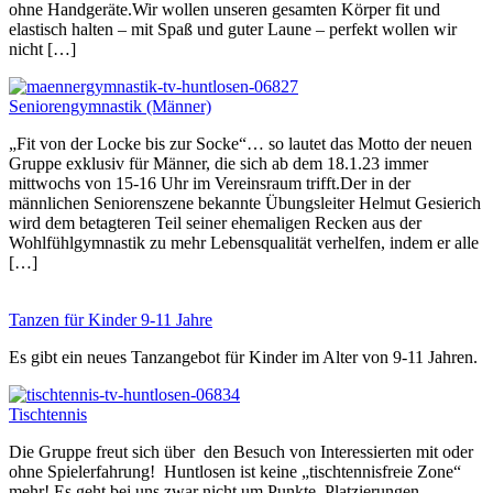
ohne Handgeräte.Wir wollen unseren gesamten Körper fit und
elastisch halten – mit Spaß und guter Laune – perfekt wollen wir
nicht […]
Seniorengymnastik (Männer)
„Fit von der Locke bis zur Socke“… so lautet das Motto der neuen
Gruppe exklusiv für Männer, die sich ab dem 18.1.23 immer
mittwochs von 15-16 Uhr im Vereinsraum trifft.Der in der
männlichen Seniorenszene bekannte Übungsleiter Helmut Gesierich
wird dem betagteren Teil seiner ehemaligen Recken aus der
Wohlfühlgymnastik zu mehr Lebensqualität verhelfen, indem er alle
[…]
Tanzen für Kinder 9-11 Jahre
Es gibt ein neues Tanzangebot für Kinder im Alter von 9-11 Jahren.
Tischtennis
Die Gruppe freut sich über den Besuch von Interessierten mit oder
ohne Spielerfahrung! Huntlosen ist keine „tischtennisfreie Zone“
mehr! Es geht bei uns zwar nicht um Punkte, Platzierungen,