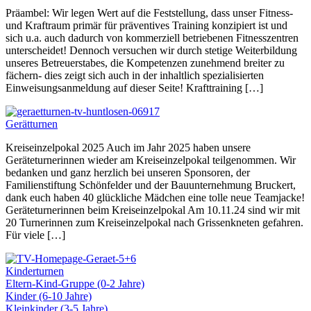
Präambel: Wir legen Wert auf die Feststellung, dass unser Fitness-
und Kraftraum primär für präventives Training konzipiert ist und
sich u.a. auch dadurch von kommerziell betriebenen Fitnesszentren
unterscheidet! Dennoch versuchen wir durch stetige Weiterbildung
unseres Betreuerstabes, die Kompetenzen zunehmend breiter zu
fächern- dies zeigt sich auch in der inhaltlich spezialisierten
Einweisungsanmeldung auf dieser Seite! Krafttraining […]
Gerätturnen
Kreiseinzelpokal 2025 Auch im Jahr 2025 haben unsere
Geräteturnerinnen wieder am Kreiseinzelpokal teilgenommen. Wir
bedanken und ganz herzlich bei unseren Sponsoren, der
Familienstiftung Schönfelder und der Bauunternehmung Bruckert,
dank euch haben 40 glückliche Mädchen eine tolle neue Teamjacke!
Geräteturnerinnen beim Kreiseinzelpokal Am 10.11.24 sind wir mit
20 Turnerinnen zum Kreiseinzelpokal nach Grissenkneten gefahren.
Für viele […]
Kinderturnen
Eltern-Kind-Gruppe (0-2 Jahre)
Kinder (6-10 Jahre)
Kleinkinder (3-5 Jahre)