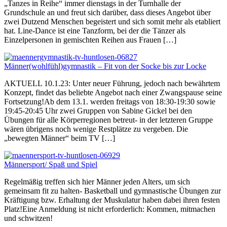
„Tanzes in Reihe“ immer dienstags in der Turnhalle der
Grundschule an und freut sich darüber, dass dieses Angebot über
zwei Dutzend Menschen begeistert und sich somit mehr als etabliert
hat. Line-Dance ist eine Tanzform, bei der die Tänzer als
Einzelpersonen in gemischten Reihen aus Frauen […]
Männer(wohlfühl)gymnastik – Fit von der Socke bis zur Locke
AKTUELL 10.1.23: Unter neuer Führung, jedoch nach bewährtem
Konzept, findet das beliebte Angebot nach einer Zwangspause seine
Fortsetzung!Ab dem 13.1. werden freitags von 18:30-19:30 sowie
19:45-20:45 Uhr zwei Gruppen von Sabine Gickel bei den
Übungen für alle Körperregionen betreut- in der letzteren Gruppe
wären übrigens noch wenige Restplätze zu vergeben. Die
„bewegten Männer“ beim TV […]
Männersport/ Spaß und Spiel
Regelmäßig treffen sich hier Männer jeden Alters, um sich
gemeinsam fit zu halten- Basketball und gymnastische Übungen zur
Kräftigung bzw. Erhaltung der Muskulatur haben dabei ihren festen
Platz!Eine Anmeldung ist nicht erforderlich: Kommen, mitmachen
und schwitzen!