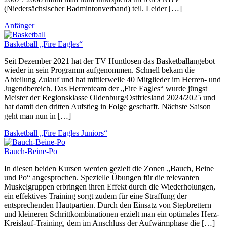
(Niedersächsischer Badmintonverband) teil. Leider […]
Anfänger
Basketball „Fire Eagles“
Seit Dezember 2021 hat der TV Huntlosen das Basketballangebot
wieder in sein Programm aufgenommen. Schnell bekam die
Abteilung Zulauf und hat mittlerweile 40 Mitglieder im Herren- und
Jugendbereich. Das Herrenteam der „Fire Eagles“ wurde jüngst
Meister der Regionsklasse Oldenburg/Ostfriesland 2024/2025 und
hat damit den dritten Aufstieg in Folge geschafft. Nächste Saison
geht man nun in […]
Basketball „Fire Eagles Juniors“
Bauch-Beine-Po
In diesen beiden Kursen werden gezielt die Zonen „Bauch, Beine
und Po“ angesprochen. Spezielle Übungen für die relevanten
Muskelgruppen erbringen ihren Effekt durch die Wiederholungen,
ein effektives Training sorgt zudem für eine Straffung der
entsprechenden Hautpartien. Durch den Einsatz von Stepbrettern
und kleineren Schrittkombinationen erzielt man ein optimales Herz-
Kreislauf-Training, dem im Anschluss der Aufwärmphase die […]