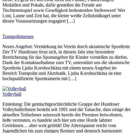
Medaillen und Pokale, dafür genießen die Freude am
Tischtennisspiel sowie Geselligkeit bedeutenden Stellenwert! Wer
Lust, Laune und Zeit hat, die kleine weiße Zelluloidkugel unter
diesen Voraussetzungen engagiert […]
Trampolinturnen
Neues Angebot: Verstärkung im Verein durch ukrainische Sportlerin
Der TV Huntlosen freut sich, in diesem Jahr eine besondere
Bereicherung für das Sportangebot für Kinder vorstellen zu dürfen.
Dank der Kontaktaufnahme zum TV, unterstützt uns die ukrainische
Sportlerin Ljuba Korobochkina mit einem neuen Angebot im
Bereich Trampolin und Akrobatik. Ljuba Korobochkina ist eine
hochqualifizierte Sporttrainerin mit […]
Volleyball
Einleitung: Die gemischtgeschlechtliche Gruppe der Huntloser
VolleyballerInnen besteht seit 1991 und die Tatsache, dass einige der
aktuellen Teilnehmer seinerzeit bereits der Premiere beiwohnten,
ließe vermuten, es handele sich hier um eine Horde lahmer
GreisInnen… aber weit gefehlt! Die Altersspanne reicht vom
Jugendlichen bis zum rüstigen Rentner und dennoch harmoniert