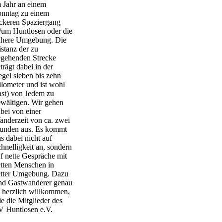
 Jahr an einem
onntag zu einem
ckeren Spaziergang
/um Huntlosen oder die
ähere Umgebung. Die
stanz der zu
egehenden Strecke
trägt dabei in der
gel sieben bis zehn
lometer und ist wohl
ast) von Jedem zu
wältigen. Wir gehen
bei von einer
nderzeit von ca. zwei
tunden aus. Es kommt
s dabei nicht auf
hnelligkeit an, sondern
f nette Gespräche mit
tten Menschen in
etter Umgebung. Dazu
nd Gastwanderer genau
 herzlich willkommen,
e die Mitglieder des
V Huntlosen e.V.