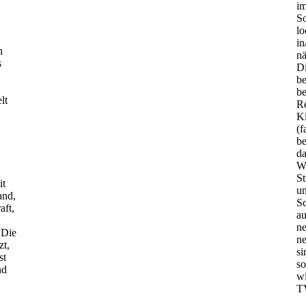
im
S
lo
in
n
n
s
Di
b
be
lt
Re
Ki
(f
be
da
Wa
S
it
un
and,
Sc
aft,
au
ne
 Die
n
zt,
si
st
so
nd
wi
T