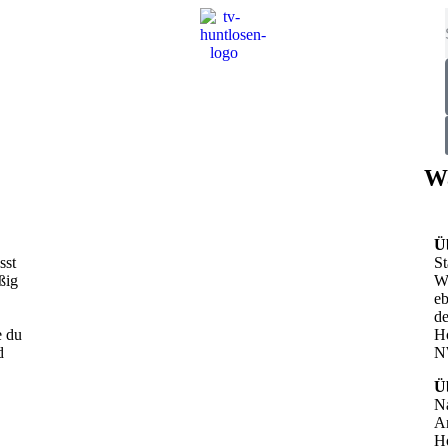
W
Ü
sst
St
ßig
W
eb
de
e du
H
d
NW
Ü
Na
A
H