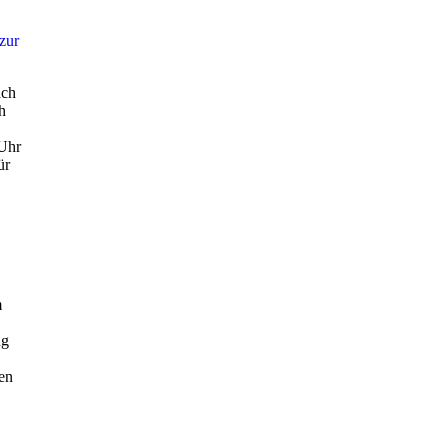
zur
ach
h
 Uhr
ür
m
ng
en