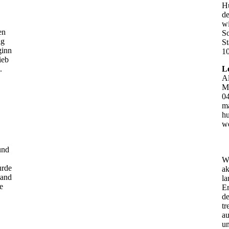
Hu
d
w
en
So
ig
St
ginn
10
ieb
.
L
A
M
0
ma
hu
w
und
W
urde
ak
land
la
e
E
de
tr
au
u