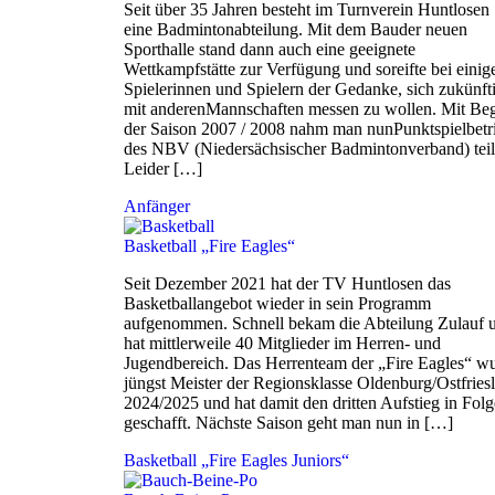
Seit über 35 Jahren besteht im Turnverein Huntlosen
eine Badmintonabteilung. Mit dem Bauder neuen
Sporthalle stand dann auch eine geeignete
Wettkampfstätte zur Verfügung und soreifte bei einig
Spielerinnen und Spielern der Gedanke, sich zukünft
mit anderenMannschaften messen zu wollen. Mit Be
der Saison 2007 / 2008 nahm man nunPunktspielbetr
des NBV (Niedersächsischer Badmintonverband) teil
Leider […]
Anfänger
Basketball „Fire Eagles“
Seit Dezember 2021 hat der TV Huntlosen das
Basketballangebot wieder in sein Programm
aufgenommen. Schnell bekam die Abteilung Zulauf 
hat mittlerweile 40 Mitglieder im Herren- und
Jugendbereich. Das Herrenteam der „Fire Eagles“ w
jüngst Meister der Regionsklasse Oldenburg/Ostfries
2024/2025 und hat damit den dritten Aufstieg in Folg
geschafft. Nächste Saison geht man nun in […]
Basketball „Fire Eagles Juniors“