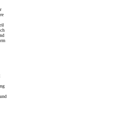
r
re
eil
ich
und
orm
t
ung
 und