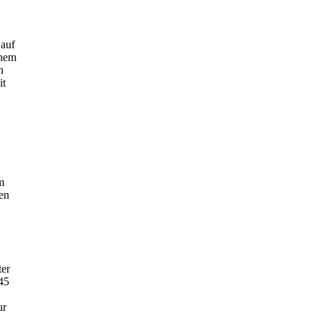
 auf
chem
n
it
m
en
ter
45
ur