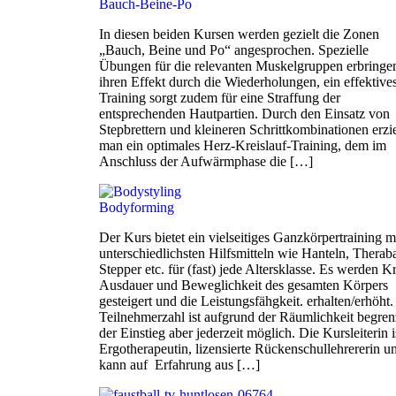
Bauch-Beine-Po
In diesen beiden Kursen werden gezielt die Zonen
„Bauch, Beine und Po“ angesprochen. Spezielle
Übungen für die relevanten Muskelgruppen erbringe
ihren Effekt durch die Wiederholungen, ein effektive
Training sorgt zudem für eine Straffung der
entsprechenden Hautpartien. Durch den Einsatz von
Stepbrettern und kleineren Schrittkombinationen erzie
man ein optimales Herz-Kreislauf-Training, dem im
Anschluss der Aufwärmphase die […]
Bodyforming
Der Kurs bietet ein vielseitiges Ganzkörpertraining m
unterschiedlichsten Hilfsmitteln wie Hanteln, Therab
Stepper etc. für (fast) jede Altersklasse. Es werden Kr
Ausdauer und Beweglichkeit des gesamten Körpers
gesteigert und die Leistungsfähgkeit. erhalten/erhöht.
Teilnehmerzahl ist aufgrund der Räumlichkeit begren
der Einstieg aber jederzeit möglich. Die Kursleiterin i
Ergotherapeutin, lizensierte Rückenschullehrererin u
kann auf Erfahrung aus […]