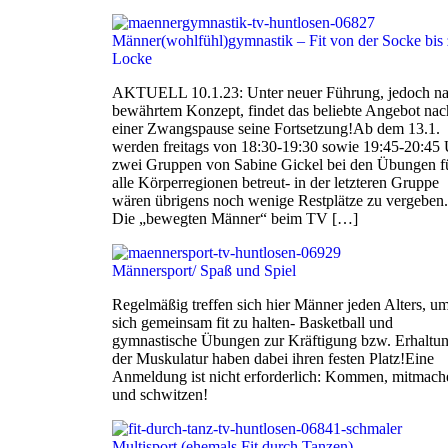
Männer(wohlfühl)gymnastik – Fit von der Socke bis 
Locke
AKTUELL 10.1.23: Unter neuer Führung, jedoch n
bewährtem Konzept, findet das beliebte Angebot nac
einer Zwangspause seine Fortsetzung!Ab dem 13.1.
werden freitags von 18:30-19:30 sowie 19:45-20:45
zwei Gruppen von Sabine Gickel bei den Übungen f
alle Körperregionen betreut- in der letzteren Gruppe
wären übrigens noch wenige Restplätze zu vergeben.
Die „bewegten Männer“ beim TV […]
Männersport/ Spaß und Spiel
Regelmäßig treffen sich hier Männer jeden Alters, u
sich gemeinsam fit zu halten- Basketball und
gymnastische Übungen zur Kräftigung bzw. Erhaltu
der Muskulatur haben dabei ihren festen Platz!Eine
Anmeldung ist nicht erforderlich: Kommen, mitmach
und schwitzen!
Multisport (ehemals Fit durch Tanzen)