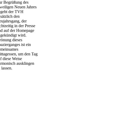
ur Begrüßung des
weiligen Neuen Jahres
egeht der TVH
sätzlich den
ujahrsgang, der
chtzeitig in der Presse
nd auf der Homepage
gekündigt wird.
rönung dieses
azierganges ist ein
emeinsames
ttagessen, um den Tag
f diese Weise
rmonisch ausklingen
 lassen.