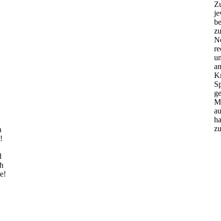
Z
je
b
zu
Ne
re
u
an
K
Sp
g
Mi
au
ha
zu
n
!
d
ch
e!