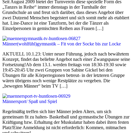
Seit August 2009 bietet der Turnverein diese spezielle Form des
„Tanzes in Reihe“ immer dienstags in der Turnhalle der
Grundschule an und freut sich darüber, dass dieses Angebot über
zwei Dutzend Menschen begeistert und sich somit mehr als etabliert
hat. Line-Dance ist eine Tanzform, bei der die Tänzer als
Einzelpersonen in gemischten Reihen aus Frauen […]
Männer(wohlfühl)gymnastik – Fit von der Socke bis zur Locke
AKTUELL 10.1.23: Unter neuer Führung, jedoch nach bewährtem
Konzept, findet das beliebte Angebot nach einer Zwangspause seine
Fortsetzung!Ab dem 13.1. werden freitags von 18:30-19:30 sowie
19:45-20:45 Uhr zwei Gruppen von Sabine Gickel bei den
Übungen für alle Körperregionen betreut- in der letzteren Gruppe
wären übrigens noch wenige Restplätze zu vergeben. Die
„bewegten Männer“ beim TV […]
Männersport/ Spaß und Spiel
Regelmäßig treffen sich hier Männer jeden Alters, um sich
gemeinsam fit zu halten- Basketball und gymnastische Übungen zur
Kräftigung bzw. Erhaltung der Muskulatur haben dabei ihren festen
Platz!Eine Anmeldung ist nicht erforderlich: Kommen, mitmachen
und schwitzen!