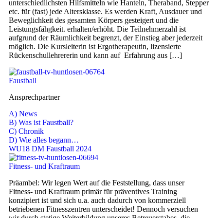
unterschiedlichsten Hilfsmitteln wie Hanteln, Theraband, Stepper
etc. für (fast) jede Altersklasse. Es werden Kraft, Ausdauer und
Beweglichkeit des gesamten Körpers gesteigert und die
Leistungsfähgkeit. erhalten/erhöht. Die Teilnehmerzahl ist
aufgrund der Räumlichkeit begrenzt, der Einstieg aber jederzeit
möglich. Die Kursleiterin ist Ergotherapeutin, lizensierte
Rückenschullehrererin und kann auf Erfahrung aus […]
Faustball
Ansprechpartner
A) News
B) Was ist Faustball?
C) Chronik
D) Wie alles begann…
WU18 DM Faustball 2024
Fitness- und Kraftraum
Präambel: Wir legen Wert auf die Feststellung, dass unser
Fitness- und Kraftraum primär für präventives Training
konzipiert ist und sich u.a. auch dadurch von kommerziell
betriebenen Fitnesszentren unterscheidet! Dennoch versuchen
wir durch stetige Weiterbildung unseres Betreuerstabes, die