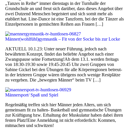
„Tanzes in Reihe“ immer dienstags in der Turnhalle der
Grundschule an und freut sich darüber, dass dieses Angebot über
zwei Dutzend Menschen begeistert und sich somit mehr als
etabliert hat. Line-Dance ist eine Tanzform, bei der die Tänzer als
Einzelpersonen in gemischten Reihen aus Frauen […]
Männer(wohlfühl)gymnastik – Fit von der Socke bis zur Locke
AKTUELL 10.1.23: Unter neuer Führung, jedoch nach
bewährtem Konzept, findet das beliebte Angebot nach einer
Zwangspause seine Fortsetzung!Ab dem 13.1. werden freitags
von 18:30-19:30 sowie 19:45-20:45 Uhr zwei Gruppen von
Sabine Gickel bei den Übungen für alle Körperregionen betreut-
in der letzteren Gruppe wären übrigens noch wenige Restplätze
zu vergeben. Die „bewegten Männer“ beim TV […]
Männersport/ Spaß und Spiel
Regelmäßig treffen sich hier Männer jeden Alters, um sich
gemeinsam fit zu halten- Basketball und gymnastische Übungen
zur Kräftigung bzw. Erhaltung der Muskulatur haben dabei ihren
festen Platz!Eine Anmeldung ist nicht erforderlich: Kommen,
mitmachen und schwitzen!