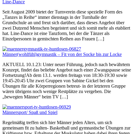
Line-Dance
Seit August 2009 bietet der Turnverein diese spezielle Form des
„Tanzes in Reihe“ immer dienstags in der Turnhalle der
Grundschule an und freut sich darüber, dass dieses Angebot über
zwei Dutzend Menschen begeistert und sich somit mehr als etabliert
hat. Line-Dance ist eine Tanzform, bei der die Tänzer als
Einzelpersonen in gemischten Reihen aus Frauen […]
Männer(wohlfühl)gymnastik – Fit von der Socke bis zur Locke
AKTUELL 10.1.23: Unter neuer Führung, jedoch nach bewährtem
Konzept, findet das beliebte Angebot nach einer Zwangspause seine
Fortsetzung!Ab dem 13.1. werden freitags von 18:30-19:30 sowie
19:45-20:45 Uhr zwei Gruppen von Sabine Gickel bei den
Übungen für alle Körperregionen betreut- in der letzteren Gruppe
wären übrigens noch wenige Restplätze zu vergeben. Die
„bewegten Männer“ beim TV […]
Männersport/ Spaß und Spiel
Regelmäßig treffen sich hier Männer jeden Alters, um sich
gemeinsam fit zu halten- Basketball und gymnastische Übungen zur
Kräftigung bzw. Erhaltung der Muskulatur haben dabei ihren festen