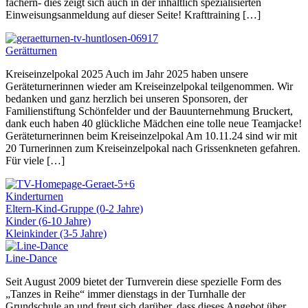
fächern- dies zeigt sich auch in der inhaltlich spezialisierten
Einweisungsanmeldung auf dieser Seite! Krafttraining […]
Gerätturnen
Kreiseinzelpokal 2025 Auch im Jahr 2025 haben unsere
Geräteturnerinnen wieder am Kreiseinzelpokal teilgenommen. Wir
bedanken und ganz herzlich bei unseren Sponsoren, der
Familienstiftung Schönfelder und der Bauunternehmung Bruckert,
dank euch haben 40 glückliche Mädchen eine tolle neue Teamjacke!
Geräteturnerinnen beim Kreiseinzelpokal Am 10.11.24 sind wir mit
20 Turnerinnen zum Kreiseinzelpokal nach Grissenkneten gefahren.
Für viele […]
Kinderturnen
Eltern-Kind-Gruppe (0-2 Jahre)
Kinder (6-10 Jahre)
Kleinkinder (3-5 Jahre)
Line-Dance
Seit August 2009 bietet der Turnverein diese spezielle Form des
„Tanzes in Reihe“ immer dienstags in der Turnhalle der
Grundschule an und freut sich darüber, dass dieses Angebot über