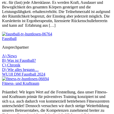
etc. für (fast) jede Altersklasse. Es werden Kraft, Ausdauer und
Beweglichkeit des gesamten Körpers gesteigert und die
Leistungsfähgkeit. erhalten/erhöht. Die Teilnehmerzahl ist aufgrund
der Räumlichkeit begrenzt, der Einstieg aber jederzeit möglich. Die
Kursleiterin ist Ergotherapeutin, lizensierte Rückenschullehrererin
und kann auf Erfahrung aus […]
Faustball
Ansprechpartner
A) News
B) Was ist Faustball?
C) Chronik
D) Wie alles begann…
WU18 DM Faustball 2024
Fitness- und Kraftraum
Präambel: Wir legen Wert auf die Feststellung, dass unser Fitness-
und Kraftraum primär für präventives Training konzipiert ist und
sich u.a. auch dadurch von kommerziell betriebenen Fitnesszentren
unterscheidet! Dennoch versuchen wir durch stetige Weiterbildung
unseres Betreuerstabes, die Kompetenzen zunehmend breiter zu