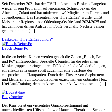
Seit Dezember 2021 hat der TV Huntlosen das Basketballangebot
wieder in sein Programm aufgenommen. Schnell bekam die
Abteilung Zulauf und hat mittlerweile 40 Mitglieder im Herren- und
Jugendbereich. Das Herrenteam der „Fire Eagles“ wurde jüngst
Meister der Regionsklasse Oldenburg/Ostfriesland 2024/2025 und
hat damit den dritten Aufstieg in Folge geschafft. Nächste Saison
geht man nun in […]
Basketball „Fire Eagles Juniors“
Bauch-Beine-Po
In diesen beiden Kursen werden gezielt die Zonen „Bauch, Beine
und Po“ angesprochen. Spezielle Übungen für die relevanten
Muskelgruppen erbringen ihren Effekt durch die Wiederholungen,
ein effektives Training sorgt zudem für eine Straffung der
entsprechenden Hautpartien. Durch den Einsatz von Stepbrettern
und kleineren Schrittkombinationen erzielt man ein optimales Herz-
Kreislauf-Training, dem im Anschluss der Aufwärmphase die […]
Bodyforming
Der Kurs bietet ein vielseitiges Ganzkörpertraining mit
unterschiedlichsten Hilfsmitteln wie Hanteln, Theraband, Stepper