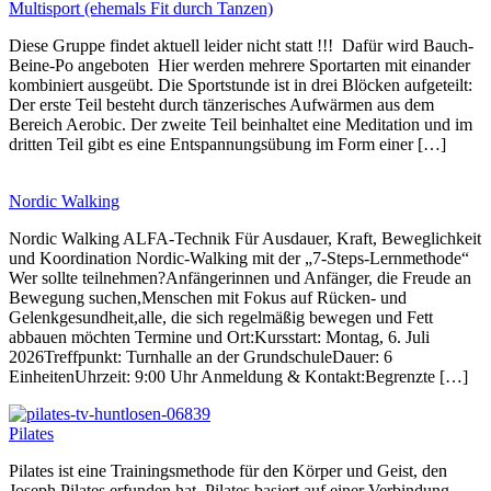
Multisport (ehemals Fit durch Tanzen)
Diese Gruppe findet aktuell leider nicht statt !!! Dafür wird Bauch-
Beine-Po angeboten Hier werden mehrere Sportarten mit einander
kombiniert ausgeübt. Die Sportstunde ist in drei Blöcken aufgeteilt:
Der erste Teil besteht durch tänzerisches Aufwärmen aus dem
Bereich Aerobic. Der zweite Teil beinhaltet eine Meditation und im
dritten Teil gibt es eine Entspannungsübung im Form einer […]
Nordic Walking
Nordic Walking ALFA-Technik Für Ausdauer, Kraft, Beweglichkeit
und Koordination Nordic-Walking mit der „7-Steps-Lernmethode“
Wer sollte teilnehmen?Anfängerinnen und Anfänger, die Freude an
Bewegung suchen,Menschen mit Fokus auf Rücken- und
Gelenkgesundheit,alle, die sich regelmäßig bewegen und Fett
abbauen möchten Termine und Ort:Kursstart: Montag, 6. Juli
2026Treffpunkt: Turnhalle an der GrundschuleDauer: 6
EinheitenUhrzeit: 9:00 Uhr Anmeldung & Kontakt:Begrenzte […]
Pilates
Pilates ist eine Trainingsmethode für den Körper und Geist, den
Joseph Pilates erfunden hat. Pilates basiert auf einer Verbindung