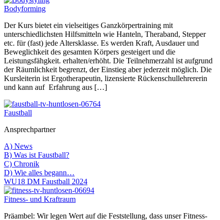
Bodyforming
Der Kurs bietet ein vielseitiges Ganzkörpertraining mit
unterschiedlichsten Hilfsmitteln wie Hanteln, Theraband, Stepper
etc. für (fast) jede Altersklasse. Es werden Kraft, Ausdauer und
Beweglichkeit des gesamten Körpers gesteigert und die
Leistungsfähgkeit. erhalten/erhöht. Die Teilnehmerzahl ist aufgrund
der Räumlichkeit begrenzt, der Einstieg aber jederzeit möglich. Die
Kursleiterin ist Ergotherapeutin, lizensierte Rückenschullehrererin
und kann auf Erfahrung aus […]
Faustball
Ansprechpartner
A) News
B) Was ist Faustball?
C) Chronik
D) Wie alles begann…
WU18 DM Faustball 2024
Fitness- und Kraftraum
Präambel: Wir legen Wert auf die Feststellung, dass unser Fitness-