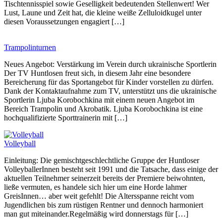
Tischtennisspiel sowie Geselligkeit bedeutenden Stellenwert! Wer
Lust, Laune und Zeit hat, die kleine weiße Zelluloidkugel unter
diesen Voraussetzungen engagiert […]
Trampolinturnen
Neues Angebot: Verstärkung im Verein durch ukrainische Sportlerin
Der TV Huntlosen freut sich, in diesem Jahr eine besondere
Bereicherung für das Sportangebot für Kinder vorstellen zu dürfen.
Dank der Kontaktaufnahme zum TV, unterstützt uns die ukrainische
Sportlerin Ljuba Korobochkina mit einem neuen Angebot im
Bereich Trampolin und Akrobatik. Ljuba Korobochkina ist eine
hochqualifizierte Sporttrainerin mit […]
Volleyball
Einleitung: Die gemischtgeschlechtliche Gruppe der Huntloser
VolleyballerInnen besteht seit 1991 und die Tatsache, dass einige der
aktuellen Teilnehmer seinerzeit bereits der Premiere beiwohnten,
ließe vermuten, es handele sich hier um eine Horde lahmer
GreisInnen… aber weit gefehlt! Die Altersspanne reicht vom
Jugendlichen bis zum rüstigen Rentner und dennoch harmoniert
man gut miteinander.Regelmäßig wird donnerstags für […]