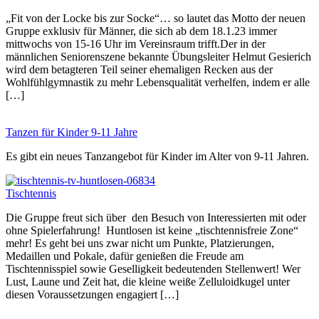
„Fit von der Locke bis zur Socke“… so lautet das Motto der neuen
Gruppe exklusiv für Männer, die sich ab dem 18.1.23 immer
mittwochs von 15-16 Uhr im Vereinsraum trifft.Der in der
männlichen Seniorenszene bekannte Übungsleiter Helmut Gesierich
wird dem betagteren Teil seiner ehemaligen Recken aus der
Wohlfühlgymnastik zu mehr Lebensqualität verhelfen, indem er alle
[…]
Tanzen für Kinder 9-11 Jahre
Es gibt ein neues Tanzangebot für Kinder im Alter von 9-11 Jahren.
Tischtennis
Die Gruppe freut sich über den Besuch von Interessierten mit oder
ohne Spielerfahrung! Huntlosen ist keine „tischtennisfreie Zone“
mehr! Es geht bei uns zwar nicht um Punkte, Platzierungen,
Medaillen und Pokale, dafür genießen die Freude am
Tischtennisspiel sowie Geselligkeit bedeutenden Stellenwert! Wer
Lust, Laune und Zeit hat, die kleine weiße Zelluloidkugel unter
diesen Voraussetzungen engagiert […]