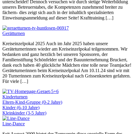
unterscheidet! Dennoch versuchen wir durch stetige Weiterbildung
unseres Betreuerstabes, die Kompetenzen zunehmend breiter zu
fächern- dies zeigt sich auch in der inhaltlich spezialisierten
Einweisungsanmeldung auf dieser Seite! Krafttraining […]
Gerätturnen
Kreiseinzelpokal 2025 Auch im Jahr 2025 haben unsere
Geräteturnerinnen wieder am Kreiseinzelpokal teilgenommen. Wir
bedanken und ganz herzlich bei unseren Sponsoren, der
Familienstiftung Schönfelder und der Bauunternehmung Bruckert,
dank euch haben 40 glückliche Mädchen eine tolle neue Teamjacke!
Geräteturnerinnen beim Kreiseinzelpokal Am 10.11.24 sind wir mit
20 Turnerinnen zum Kreiseinzelpokal nach Grissenkneten gefahren.
Für viele […]
Kinderturnen
Eltern-Kind-Gruppe (0-2 Jahre)
Kinder (6-10 Jahre)
Kleinkinder (3-5 Jahre)
Line-Dance
Seit August 2009 bietet der Turnverein diese spezielle Form des