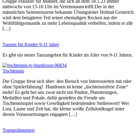
Gruppe exklusiv für Männer, die sich ab dem 18.1.23 immer
mittwochs von 15-16 Uhr im Vereinsraum trifft.Der in der
männlichen Seniorenszene bekannte Übungsleiter Helmut Gesierich
wird dem betagteren Teil seiner ehemaligen Recken aus der
Wohlfühlgymnastik zu mehr Lebensqualität verhelfen, indem er alle
[…]
Tanzen für Kinder 9-11 Jahre
Es gibt ein neues Tanzangebot für Kinder im Alter von 9-11 Jahren.
Tischtennis
Die Gruppe freut sich über den Besuch von Interessierten mit oder
ohne Spielerfahrung! Huntlosen ist keine „tischtennisfreie Zone“
mehr! Es geht bei uns zwar nicht um Punkte, Platzierungen,
Medaillen und Pokale, dafür genießen die Freude am
Tischtennisspiel sowie Geselligkeit bedeutenden Stellenwert! Wer
Lust, Laune und Zeit hat, die kleine weiße Zelluloidkugel unter
diesen Voraussetzungen engagiert […]
Trampolinturnen