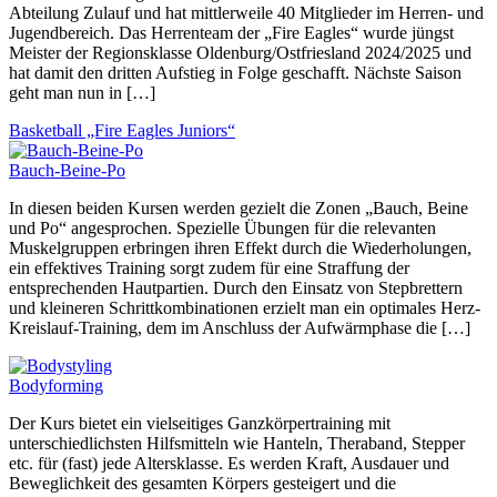
Abteilung Zulauf und hat mittlerweile 40 Mitglieder im Herren- und
Jugendbereich. Das Herrenteam der „Fire Eagles“ wurde jüngst
Meister der Regionsklasse Oldenburg/Ostfriesland 2024/2025 und
hat damit den dritten Aufstieg in Folge geschafft. Nächste Saison
geht man nun in […]
Basketball „Fire Eagles Juniors“
Bauch-Beine-Po
In diesen beiden Kursen werden gezielt die Zonen „Bauch, Beine
und Po“ angesprochen. Spezielle Übungen für die relevanten
Muskelgruppen erbringen ihren Effekt durch die Wiederholungen,
ein effektives Training sorgt zudem für eine Straffung der
entsprechenden Hautpartien. Durch den Einsatz von Stepbrettern
und kleineren Schrittkombinationen erzielt man ein optimales Herz-
Kreislauf-Training, dem im Anschluss der Aufwärmphase die […]
Bodyforming
Der Kurs bietet ein vielseitiges Ganzkörpertraining mit
unterschiedlichsten Hilfsmitteln wie Hanteln, Theraband, Stepper
etc. für (fast) jede Altersklasse. Es werden Kraft, Ausdauer und
Beweglichkeit des gesamten Körpers gesteigert und die