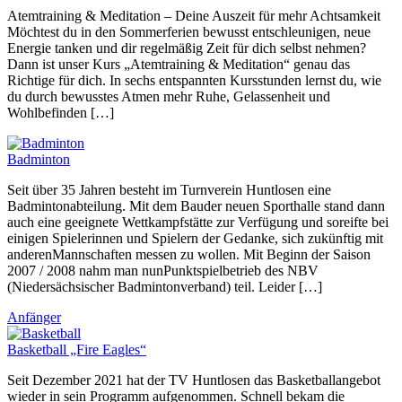
Atemtraining & Meditation – Deine Auszeit für mehr Achtsamkeit
Möchtest du in den Sommerferien bewusst entschleunigen, neue
Energie tanken und dir regelmäßig Zeit für dich selbst nehmen?
Dann ist unser Kurs „Atemtraining & Meditation“ genau das
Richtige für dich. In sechs entspannten Kursstunden lernst du, wie
du durch bewusstes Atmen mehr Ruhe, Gelassenheit und
Wohlbefinden […]
Badminton
Seit über 35 Jahren besteht im Turnverein Huntlosen eine
Badmintonabteilung. Mit dem Bauder neuen Sporthalle stand dann
auch eine geeignete Wettkampfstätte zur Verfügung und soreifte bei
einigen Spielerinnen und Spielern der Gedanke, sich zukünftig mit
anderenMannschaften messen zu wollen. Mit Beginn der Saison
2007 / 2008 nahm man nunPunktspielbetrieb des NBV
(Niedersächsischer Badmintonverband) teil. Leider […]
Anfänger
Basketball „Fire Eagles“
Seit Dezember 2021 hat der TV Huntlosen das Basketballangebot
wieder in sein Programm aufgenommen. Schnell bekam die