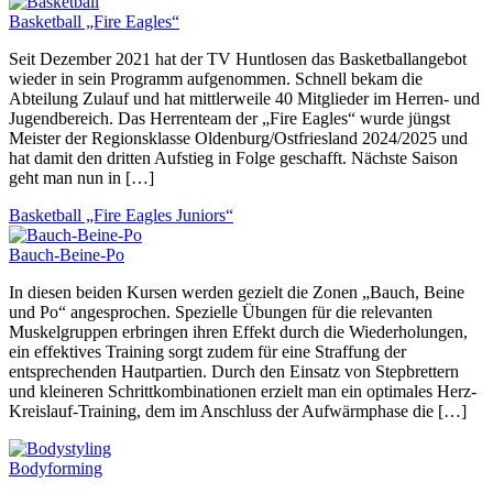
Basketball „Fire Eagles“
Seit Dezember 2021 hat der TV Huntlosen das Basketballangebot
wieder in sein Programm aufgenommen. Schnell bekam die
Abteilung Zulauf und hat mittlerweile 40 Mitglieder im Herren- und
Jugendbereich. Das Herrenteam der „Fire Eagles“ wurde jüngst
Meister der Regionsklasse Oldenburg/Ostfriesland 2024/2025 und
hat damit den dritten Aufstieg in Folge geschafft. Nächste Saison
geht man nun in […]
Basketball „Fire Eagles Juniors“
Bauch-Beine-Po
In diesen beiden Kursen werden gezielt die Zonen „Bauch, Beine
und Po“ angesprochen. Spezielle Übungen für die relevanten
Muskelgruppen erbringen ihren Effekt durch die Wiederholungen,
ein effektives Training sorgt zudem für eine Straffung der
entsprechenden Hautpartien. Durch den Einsatz von Stepbrettern
und kleineren Schrittkombinationen erzielt man ein optimales Herz-
Kreislauf-Training, dem im Anschluss der Aufwärmphase die […]
Bodyforming