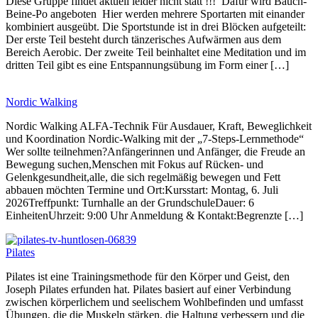
Diese Gruppe findet aktuell leider nicht statt !!! Dafür wird Bauch-
Beine-Po angeboten Hier werden mehrere Sportarten mit einander
kombiniert ausgeübt. Die Sportstunde ist in drei Blöcken aufgeteilt:
Der erste Teil besteht durch tänzerisches Aufwärmen aus dem
Bereich Aerobic. Der zweite Teil beinhaltet eine Meditation und im
dritten Teil gibt es eine Entspannungsübung im Form einer […]
Nordic Walking
Nordic Walking ALFA-Technik Für Ausdauer, Kraft, Beweglichkeit
und Koordination Nordic-Walking mit der „7-Steps-Lernmethode“
Wer sollte teilnehmen?Anfängerinnen und Anfänger, die Freude an
Bewegung suchen,Menschen mit Fokus auf Rücken- und
Gelenkgesundheit,alle, die sich regelmäßig bewegen und Fett
abbauen möchten Termine und Ort:Kursstart: Montag, 6. Juli
2026Treffpunkt: Turnhalle an der GrundschuleDauer: 6
EinheitenUhrzeit: 9:00 Uhr Anmeldung & Kontakt:Begrenzte […]
Pilates
Pilates ist eine Trainingsmethode für den Körper und Geist, den
Joseph Pilates erfunden hat. Pilates basiert auf einer Verbindung
zwischen körperlichem und seelischem Wohlbefinden und umfasst
Übungen, die die Muskeln stärken, die Haltung verbessern und die