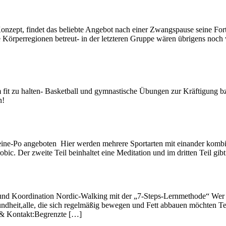
ept, findet das beliebte Angebot nach einer Zwangspause seine Fort
 Körperregionen betreut- in der letzteren Gruppe wären übrigens no
 fit zu halten- Basketball und gymnastische Übungen zur Kräftigung bz
n!
Beine-Po angeboten Hier werden mehrere Sportarten mit einander kombini
bic. Der zweite Teil beinhaltet eine Meditation und im dritten Teil g
nd Koordination Nordic-Walking mit der „7-Steps-Lernmethode“ Wer s
it,alle, die sich regelmäßig bewegen und Fett abbauen möchten Term
 & Kontakt:Begrenzte […]