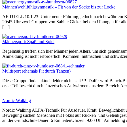
Männer(wohlfühl)gymnastik – Fit von der Socke bis zur Locke
AKTUELL 10.1.23: Unter neuer Führung, jedoch nach bewährtem Konz
20:45 Uhr zwei Gruppen von Sabine Gickel bei den Übungen für alle
[…]
Männersport/ Spaß und Spiel
Regelmäßig treffen sich hier Männer jeden Alters, um sich gemeinsam
Anmeldung ist nicht erforderlich: Kommen, mitmachen und schwitze
Multisport (ehemals Fit durch Tanzen)
Diese Gruppe findet aktuell leider nicht statt !!! Dafür wird Bauch-
erste Teil besteht durch tänzerisches Aufwärmen aus dem Bereich Aero
Nordic Walking
Nordic Walking ALFA-Technik Für Ausdauer, Kraft, Beweglichkeit u
Bewegung suchen,Menschen mit Fokus auf Rücken- und Gelenkgesundhe
an der GrundschuleDauer: 6 EinheitenUhrzeit: 9:00 Uhr Anmeldung