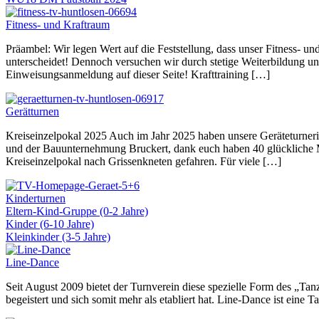
Fitness- und Kraftraum
Präambel: Wir legen Wert auf die Feststellung, dass unser Fitness- un
unterscheidet! Dennoch versuchen wir durch stetige Weiterbildung unse
Einweisungsanmeldung auf dieser Seite! Krafttraining […]
Gerätturnen
Kreiseinzelpokal 2025 Auch im Jahr 2025 haben unsere Geräteturneri
und der Bauunternehmung Bruckert, dank euch haben 40 glückliche M
Kreiseinzelpokal nach Grissenkneten gefahren. Für viele […]
Kinderturnen
Eltern-Kind-Gruppe (0-2 Jahre)
Kinder (6-10 Jahre)
Kleinkinder (3-5 Jahre)
Line-Dance
Seit August 2009 bietet der Turnverein diese spezielle Form des „Ta
begeistert und sich somit mehr als etabliert hat. Line-Dance ist eine