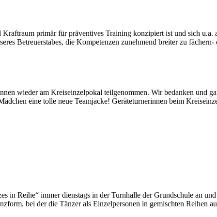
d Kraftraum primär für präventives Training konzipiert ist und sich u.
res Betreuerstabes, die Kompetenzen zunehmend breiter zu fächern- dies
nnen wieder am Kreiseinzelpokal teilgenommen. Wir bedanken und ganz
ädchen eine tolle neue Teamjacke! Geräteturnerinnen beim Kreiseinz
nzes in Reihe“ immer dienstags in der Turnhalle der Grundschule an un
 Tanzform, bei der die Tänzer als Einzelpersonen in gemischten Reihen 