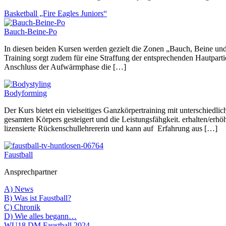
Basketball „Fire Eagles Juniors“
Bauch-Beine-Po
In diesen beiden Kursen werden gezielt die Zonen „Bauch, Beine und
Training sorgt zudem für eine Straffung der entsprechenden Hautparti
Anschluss der Aufwärmphase die […]
Bodyforming
Der Kurs bietet ein vielseitiges Ganzkörpertraining mit unterschiedli
gesamten Körpers gesteigert und die Leistungsfähgkeit. erhalten/erhöh
lizensierte Rückenschullehrererin und kann auf Erfahrung aus […]
Faustball
Ansprechpartner
A) News
B) Was ist Faustball?
C) Chronik
D) Wie alles begann…
WU18 DM Faustball 2024