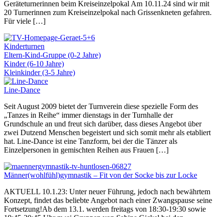
Geräteturnerinnen beim Kreiseinzelpokal Am 10.11.24 sind wir mit
20 Turnerinnen zum Kreiseinzelpokal nach Grissenkneten gefahren.
Für viele […]
Kinderturnen
Eltern-Kind-Gruppe (0-2 Jahre)
Kinder (6-10 Jahre)
Kleinkinder (3-5 Jahre)
Line-Dance
Seit August 2009 bietet der Turnverein diese spezielle Form des
„Tanzes in Reihe“ immer dienstags in der Turnhalle der
Grundschule an und freut sich darüber, dass dieses Angebot über
zwei Dutzend Menschen begeistert und sich somit mehr als etabliert
hat. Line-Dance ist eine Tanzform, bei der die Tänzer als
Einzelpersonen in gemischten Reihen aus Frauen […]
Männer(wohlfühl)gymnastik – Fit von der Socke bis zur Locke
AKTUELL 10.1.23: Unter neuer Führung, jedoch nach bewährtem
Konzept, findet das beliebte Angebot nach einer Zwangspause seine
Fortsetzung!Ab dem 13.1. werden freitags von 18:30-19:30 sowie