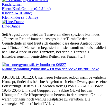
Kinderturnen
Eltern-Kind-Gruppe (0-2 Jahre)
Kinder (6-10 Jahre)
Kleinkinder (3-5 Jahre)
Line-Dance
Seit August 2009 bietet der Turnverein diese spezielle Form des
„Tanzes in Reihe“ immer dienstags in der Turnhalle der
Grundschule an und freut sich darüber, dass dieses Angebot über
zwei Dutzend Menschen begeistert und sich somit mehr als etabliert
hat. Line-Dance ist eine Tanzform, bei der die Tänzer als
Einzelpersonen in gemischten Reihen aus Frauen […]
Männer(wohlfühl)gymnastik – Fit von der Socke bis zur Locke
AKTUELL 10.1.23: Unter neuer Führung, jedoch nach bewährtem
Konzept, findet das beliebte Angebot nach einer Zwangspause seine
Fortsetzung!Ab dem 13.1. werden freitags von 18:30-19:30 sowie
19:45-20:45 Uhr zwei Gruppen von Sabine Gickel bei den
Übungen für alle Körperregionen betreut- in der letzteren Gruppe
wären übrigens noch wenige Restplätze zu vergeben. Die
„bewegten Männer“ beim TV […]