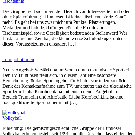
Tischtennis
Die Gruppe freut sich über den Besuch von Interessierten mit oder
ohne Spielerfahrung! Huntlosen ist keine „tischtennisfreie Zone“
mehr! Es geht bei uns zwar nicht um Punkte, Platzierungen,
Medaillen und Pokale, dafür genießen die Freude am
Tischtennisspiel sowie Geselligkeit bedeutenden Stellenwert! Wer
Lust, Laune und Zeit hat, die kleine weiße Zelluloidkugel unter
diesen Voraussetzungen engagiert […]
Trampolinturnen
Neues Angebot: Verstärkung im Verein durch ukrainische Sportlerin
Der TV Huntlosen freut sich, in diesem Jahr eine besondere
Bereicherung für das Sportangebot für Kinder vorstellen zu dürfen.
Dank der Kontaktaufnahme zum TV, unterstützt uns die ukrainische
Sportlerin Ljuba Korobochkina mit einem neuen Angebot im
Bereich Trampolin und Akrobatik. Ljuba Korobochkina ist eine
hochqualifizierte Sporttrainerin mit […]
Volleyball
Einleitung: Die gemischtgeschlechtliche Gruppe der Huntloser
VolleyballerInnen besteht seit 1991 und die Tatsache, dass einige der