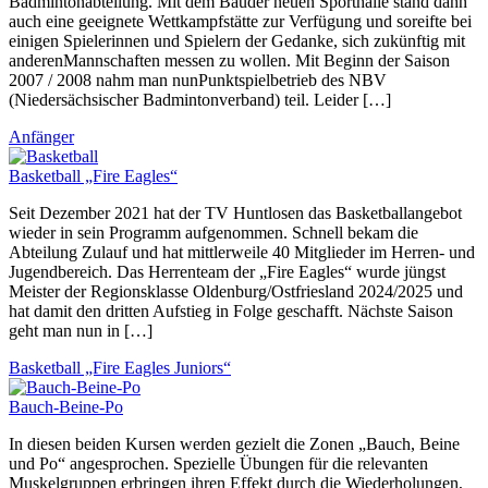
Badmintonabteilung. Mit dem Bauder neuen Sporthalle stand dann
auch eine geeignete Wettkampfstätte zur Verfügung und soreifte bei
einigen Spielerinnen und Spielern der Gedanke, sich zukünftig mit
anderenMannschaften messen zu wollen. Mit Beginn der Saison
2007 / 2008 nahm man nunPunktspielbetrieb des NBV
(Niedersächsischer Badmintonverband) teil. Leider […]
Anfänger
Basketball „Fire Eagles“
Seit Dezember 2021 hat der TV Huntlosen das Basketballangebot
wieder in sein Programm aufgenommen. Schnell bekam die
Abteilung Zulauf und hat mittlerweile 40 Mitglieder im Herren- und
Jugendbereich. Das Herrenteam der „Fire Eagles“ wurde jüngst
Meister der Regionsklasse Oldenburg/Ostfriesland 2024/2025 und
hat damit den dritten Aufstieg in Folge geschafft. Nächste Saison
geht man nun in […]
Basketball „Fire Eagles Juniors“
Bauch-Beine-Po
In diesen beiden Kursen werden gezielt die Zonen „Bauch, Beine
und Po“ angesprochen. Spezielle Übungen für die relevanten
Muskelgruppen erbringen ihren Effekt durch die Wiederholungen,