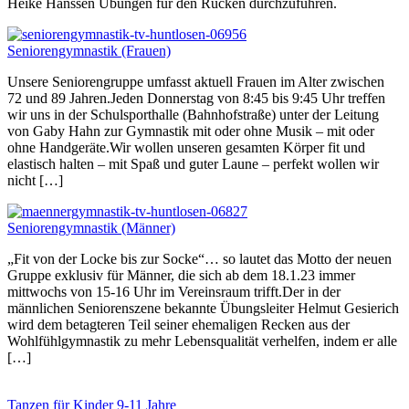
Heike Hanssen Übungen für den Rücken durchzuführen.
Seniorengymnastik (Frauen)
Unsere Seniorengruppe umfasst aktuell Frauen im Alter zwischen
72 und 89 Jahren.Jeden Donnerstag von 8:45 bis 9:45 Uhr treffen
wir uns in der Schulsporthalle (Bahnhofstraße) unter der Leitung
von Gaby Hahn zur Gymnastik mit oder ohne Musik – mit oder
ohne Handgeräte.Wir wollen unseren gesamten Körper fit und
elastisch halten – mit Spaß und guter Laune – perfekt wollen wir
nicht […]
Seniorengymnastik (Männer)
„Fit von der Locke bis zur Socke“… so lautet das Motto der neuen
Gruppe exklusiv für Männer, die sich ab dem 18.1.23 immer
mittwochs von 15-16 Uhr im Vereinsraum trifft.Der in der
männlichen Seniorenszene bekannte Übungsleiter Helmut Gesierich
wird dem betagteren Teil seiner ehemaligen Recken aus der
Wohlfühlgymnastik zu mehr Lebensqualität verhelfen, indem er alle
[…]
Tanzen für Kinder 9-11 Jahre