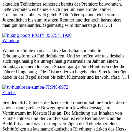
aktuellen Teilnehmer seinerzeit bereits der Premiere beiwohnten,
ließe vermuten, es handele sich hier um eine Horde lahmer
GreisInnen… aber weit gefehlt! Die Altersspanne reicht vom
Jugendlichen bis zum rüstigen Rentner und dennoch harmoniert
man gut miteinander.Regelmäßig wird donnerstags für […]
Wandern
Wandern könnte man als aktive landschaftsorientierte
Erholungsform zu Fuß definieren. Und so treffen wir uns deshalb
auch regelmäßig bis unregelmäßig mehrmals im Jahr an einem
Sonntag zu einem lockeren Spaziergang in/um Huntlosen oder die
nähere Umgebung. Die Distanz der zu begehenden Strecke beträgt
dabei in der Regel sieben bis zehn Kilometer und ist wohl (fast) […]
Zumba
Seit dem 9.1.18 bietet die lizensierte Trainerin Sabine Gickel diese
abwechslungsreiche Bewegungsform jeweils dienstags im
Vereinsraum im Kösters Hus an. Die Mischung aus Inhalten von
Zumba-Fitness und der Goldversion ist eine Reminiszenz an die
Bedürfnisse und das Leistungsvermögen des Teilnehmerfeldes.
Schrittfolgen zu lateinamerikanischen Rhythmen stärken das Herz-