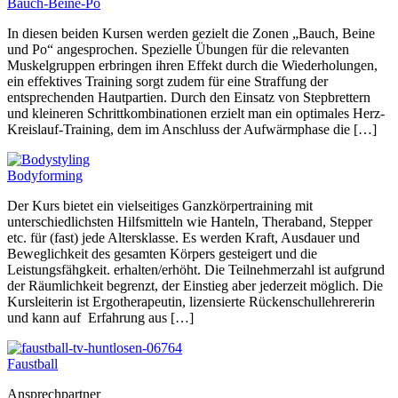
Bauch-Beine-Po
In diesen beiden Kursen werden gezielt die Zonen „Bauch, Beine
und Po“ angesprochen. Spezielle Übungen für die relevanten
Muskelgruppen erbringen ihren Effekt durch die Wiederholungen,
ein effektives Training sorgt zudem für eine Straffung der
entsprechenden Hautpartien. Durch den Einsatz von Stepbrettern
und kleineren Schrittkombinationen erzielt man ein optimales Herz-
Kreislauf-Training, dem im Anschluss der Aufwärmphase die […]
Bodyforming
Der Kurs bietet ein vielseitiges Ganzkörpertraining mit
unterschiedlichsten Hilfsmitteln wie Hanteln, Theraband, Stepper
etc. für (fast) jede Altersklasse. Es werden Kraft, Ausdauer und
Beweglichkeit des gesamten Körpers gesteigert und die
Leistungsfähgkeit. erhalten/erhöht. Die Teilnehmerzahl ist aufgrund
der Räumlichkeit begrenzt, der Einstieg aber jederzeit möglich. Die
Kursleiterin ist Ergotherapeutin, lizensierte Rückenschullehrererin
und kann auf Erfahrung aus […]
Faustball
Ansprechpartner