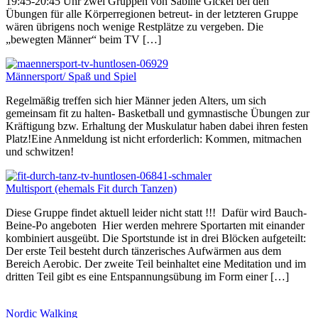
19:45-20:45 Uhr zwei Gruppen von Sabine Gickel bei den
Übungen für alle Körperregionen betreut- in der letzteren Gruppe
wären übrigens noch wenige Restplätze zu vergeben. Die
„bewegten Männer“ beim TV […]
Männersport/ Spaß und Spiel
Regelmäßig treffen sich hier Männer jeden Alters, um sich
gemeinsam fit zu halten- Basketball und gymnastische Übungen zur
Kräftigung bzw. Erhaltung der Muskulatur haben dabei ihren festen
Platz!Eine Anmeldung ist nicht erforderlich: Kommen, mitmachen
und schwitzen!
Multisport (ehemals Fit durch Tanzen)
Diese Gruppe findet aktuell leider nicht statt !!! Dafür wird Bauch-
Beine-Po angeboten Hier werden mehrere Sportarten mit einander
kombiniert ausgeübt. Die Sportstunde ist in drei Blöcken aufgeteilt:
Der erste Teil besteht durch tänzerisches Aufwärmen aus dem
Bereich Aerobic. Der zweite Teil beinhaltet eine Meditation und im
dritten Teil gibt es eine Entspannungsübung im Form einer […]
Nordic Walking