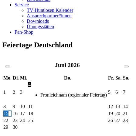
Service
TV-Huntlosen Kalender
Ansprechpartner*innen
Downloads
Übungsstätten
Fan-Shop
Feiertage Deutschland
Juni
2026
Mo.
Di.
Mi.
Do.
Fr.
Sa.
So.
4
1
2
3
5
6
7
Fronleichnam (regionaler Feiertag)
8
9
10
11
12
13
14
15
16
17
18
19
20
21
22
23
24
25
26
27
28
29
30