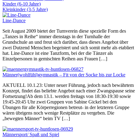
Kinder (6-10 Jahre)
Kleinkinder (3-5 Jahre)
Line-Dance
Seit August 2009 bietet der Turnverein diese spezielle Form des
„Tanzes in Reihe“ immer dienstags in der Turnhalle der
Grundschule an und freut sich darüber, dass dieses Angebot über
zwei Dutzend Menschen begeistert und sich somit mehr als etabliert
hat. Line-Dance ist eine Tanzform, bei der die Tänzer als
Einzelpersonen in gemischten Reihen aus Frauen […]
Männer(wohlfühl)gymnastik – Fit von der Socke bis zur Locke
AKTUELL 10.1.23: Unter neuer Führung, jedoch nach bewährtem
Konzept, findet das beliebte Angebot nach einer Zwangspause seine
Fortsetzung!Ab dem 13.1. werden freitags von 18:30-19:30 sowie
19:45-20:45 Uhr zwei Gruppen von Sabine Gickel bei den
Übungen für alle Körperregionen betreut- in der letzteren Gruppe
wären übrigens noch wenige Restplätze zu vergeben. Die
„bewegten Männer“ beim TV […]
Männersport/ Spaß und Spiel