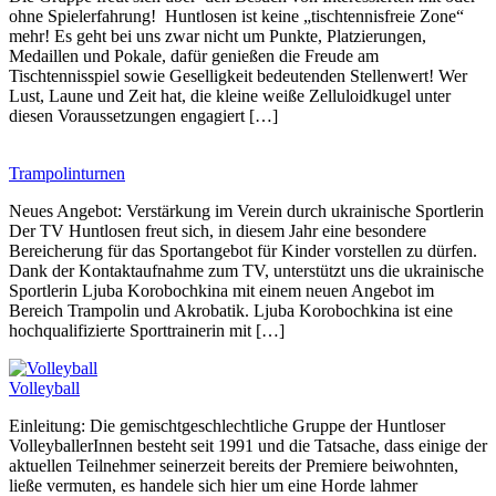
ohne Spielerfahrung! Huntlosen ist keine „tischtennisfreie Zone“
mehr! Es geht bei uns zwar nicht um Punkte, Platzierungen,
Medaillen und Pokale, dafür genießen die Freude am
Tischtennisspiel sowie Geselligkeit bedeutenden Stellenwert! Wer
Lust, Laune und Zeit hat, die kleine weiße Zelluloidkugel unter
diesen Voraussetzungen engagiert […]
Trampolinturnen
Neues Angebot: Verstärkung im Verein durch ukrainische Sportlerin
Der TV Huntlosen freut sich, in diesem Jahr eine besondere
Bereicherung für das Sportangebot für Kinder vorstellen zu dürfen.
Dank der Kontaktaufnahme zum TV, unterstützt uns die ukrainische
Sportlerin Ljuba Korobochkina mit einem neuen Angebot im
Bereich Trampolin und Akrobatik. Ljuba Korobochkina ist eine
hochqualifizierte Sporttrainerin mit […]
Volleyball
Einleitung: Die gemischtgeschlechtliche Gruppe der Huntloser
VolleyballerInnen besteht seit 1991 und die Tatsache, dass einige der
aktuellen Teilnehmer seinerzeit bereits der Premiere beiwohnten,
ließe vermuten, es handele sich hier um eine Horde lahmer