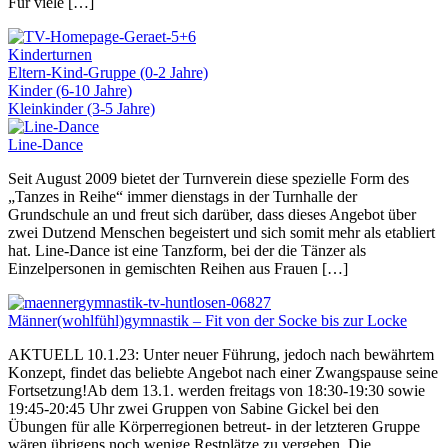
Für viele […]
Kinderturnen
Eltern-Kind-Gruppe (0-2 Jahre)
Kinder (6-10 Jahre)
Kleinkinder (3-5 Jahre)
Line-Dance
Seit August 2009 bietet der Turnverein diese spezielle Form des
„Tanzes in Reihe“ immer dienstags in der Turnhalle der
Grundschule an und freut sich darüber, dass dieses Angebot über
zwei Dutzend Menschen begeistert und sich somit mehr als etabliert
hat. Line-Dance ist eine Tanzform, bei der die Tänzer als
Einzelpersonen in gemischten Reihen aus Frauen […]
Männer(wohlfühl)gymnastik – Fit von der Socke bis zur Locke
AKTUELL 10.1.23: Unter neuer Führung, jedoch nach bewährtem
Konzept, findet das beliebte Angebot nach einer Zwangspause seine
Fortsetzung!Ab dem 13.1. werden freitags von 18:30-19:30 sowie
19:45-20:45 Uhr zwei Gruppen von Sabine Gickel bei den
Übungen für alle Körperregionen betreut- in der letzteren Gruppe
wären übrigens noch wenige Restplätze zu vergeben. Die