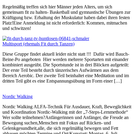
Regelmäßig treffen sich hier Männer jeden Alters, um sich
gemeinsam fit zu halten- Basketball und gymnastische Übungen zur
Kräftigung bzw. Erhaltung der Muskulatur haben dabei ihren festen
Platz!Eine Anmeldung ist nicht erforderlich: Kommen, mitmachen
und schwitzen!
Multisport (ehemals Fit durch Tanzen)
Diese Gruppe findet aktuell leider nicht statt !!! Dafür wird Bauch-
Beine-Po angeboten Hier werden mehrere Sportarten mit einander
kombiniert ausgeübt. Die Sportstunde ist in drei Blöcken aufgeteilt:
Der erste Teil besteht durch tänzerisches Aufwärmen aus dem
Bereich Aerobic. Der zweite Teil beinhaltet eine Meditation und im
dritten Teil gibt es eine Entspannungsübung im Form einer […]
Nordic Walking
Nordic Walking ALFA-Technik Für Ausdauer, Kraft, Beweglichkeit
und Koordination Nordic-Walking mit der „7-Steps-Lernmethode“
Wer sollte teilnehmen?Anfängerinnen und Anfänger, die Freude an
Bewegung suchen,Menschen mit Fokus auf Rücken- und
Gelenkgesundheit,alle, die sich regelmäßig bewegen und Fett
abbauen möchten Termine und Ort:Kursstart: Montag, 6. Juli