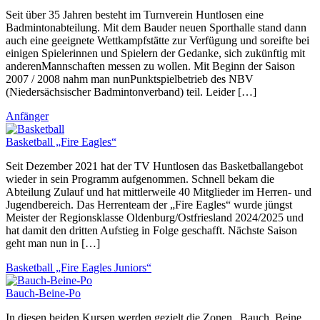
Seit über 35 Jahren besteht im Turnverein Huntlosen eine
Badmintonabteilung. Mit dem Bauder neuen Sporthalle stand dann
auch eine geeignete Wettkampfstätte zur Verfügung und soreifte bei
einigen Spielerinnen und Spielern der Gedanke, sich zukünftig mit
anderenMannschaften messen zu wollen. Mit Beginn der Saison
2007 / 2008 nahm man nunPunktspielbetrieb des NBV
(Niedersächsischer Badmintonverband) teil. Leider […]
Anfänger
Basketball „Fire Eagles“
Seit Dezember 2021 hat der TV Huntlosen das Basketballangebot
wieder in sein Programm aufgenommen. Schnell bekam die
Abteilung Zulauf und hat mittlerweile 40 Mitglieder im Herren- und
Jugendbereich. Das Herrenteam der „Fire Eagles“ wurde jüngst
Meister der Regionsklasse Oldenburg/Ostfriesland 2024/2025 und
hat damit den dritten Aufstieg in Folge geschafft. Nächste Saison
geht man nun in […]
Basketball „Fire Eagles Juniors“
Bauch-Beine-Po
In diesen beiden Kursen werden gezielt die Zonen „Bauch, Beine