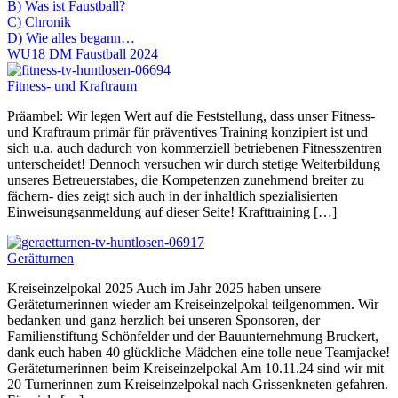
B) Was ist Faustball?
C) Chronik
D) Wie alles begann…
WU18 DM Faustball 2024
Fitness- und Kraftraum
Präambel: Wir legen Wert auf die Feststellung, dass unser Fitness-
und Kraftraum primär für präventives Training konzipiert ist und
sich u.a. auch dadurch von kommerziell betriebenen Fitnesszentren
unterscheidet! Dennoch versuchen wir durch stetige Weiterbildung
unseres Betreuerstabes, die Kompetenzen zunehmend breiter zu
fächern- dies zeigt sich auch in der inhaltlich spezialisierten
Einweisungsanmeldung auf dieser Seite! Krafttraining […]
Gerätturnen
Kreiseinzelpokal 2025 Auch im Jahr 2025 haben unsere
Geräteturnerinnen wieder am Kreiseinzelpokal teilgenommen. Wir
bedanken und ganz herzlich bei unseren Sponsoren, der
Familienstiftung Schönfelder und der Bauunternehmung Bruckert,
dank euch haben 40 glückliche Mädchen eine tolle neue Teamjacke!
Geräteturnerinnen beim Kreiseinzelpokal Am 10.11.24 sind wir mit
20 Turnerinnen zum Kreiseinzelpokal nach Grissenkneten gefahren.