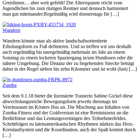
GreisInnen… aber weit gefehlt! Die Altersspanne reicht vom
Jugendlichen bis zum rüstigen Rentner und dennoch harmoniert
man gut miteinander.Regelmäßig wird donnerstags für […]
Wandern
Wandern könnte man als aktive landschaftsorientierte
Erholungsform zu Fuß definieren. Und so treffen wir uns deshalb
auch regelmäßig bis unregelmäßig mehrmals im Jahr an einem
Sonntag zu einem lockeren Spaziergang in/um Huntlosen oder die
nähere Umgebung. Die Distanz der zu begehenden Strecke beträgt
dabei in der Regel sieben bis zehn Kilometer und ist wohl (fast) […]
Zumba
Seit dem 9.1.18 bietet die lizensierte Trainerin Sabine Gickel diese
abwechslungsreiche Bewegungsform jeweils dienstags im
Vereinsraum im Kösters Hus an. Die Mischung aus Inhalten von
Zumba-Fitness und der Goldversion ist eine Reminiszenz an die
Bedürfnisse und das Leistungsvermögen des Teilnehmerfeldes.
Schrittfolgen zu lateinamerikanischen Rhythmen stärken das Herz-
Kreislaufsystem und die Koordination, auch der Spaß kommt durch
[…]