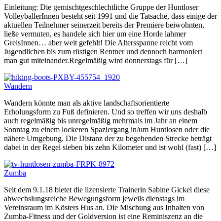
Einleitung: Die gemischtgeschlechtliche Gruppe der Huntloser
VolleyballerInnen besteht seit 1991 und die Tatsache, dass einige der
aktuellen Teilnehmer seinerzeit bereits der Premiere beiwohnten,
ließe vermuten, es handele sich hier um eine Horde lahmer
GreisInnen… aber weit gefehlt! Die Altersspanne reicht vom
Jugendlichen bis zum rüstigen Rentner und dennoch harmoniert
man gut miteinander.Regelmäßig wird donnerstags für […]
Wandern
Wandern könnte man als aktive landschaftsorientierte
Erholungsform zu Fuß definieren. Und so treffen wir uns deshalb
auch regelmäßig bis unregelmäßig mehrmals im Jahr an einem
Sonntag zu einem lockeren Spaziergang in/um Huntlosen oder die
nähere Umgebung. Die Distanz der zu begehenden Strecke beträgt
dabei in der Regel sieben bis zehn Kilometer und ist wohl (fast) […]
Zumba
Seit dem 9.1.18 bietet die lizensierte Trainerin Sabine Gickel diese
abwechslungsreiche Bewegungsform jeweils dienstags im
Vereinsraum im Kösters Hus an. Die Mischung aus Inhalten von
Zumba-Fitness und der Goldversion ist eine Reminiszenz an die