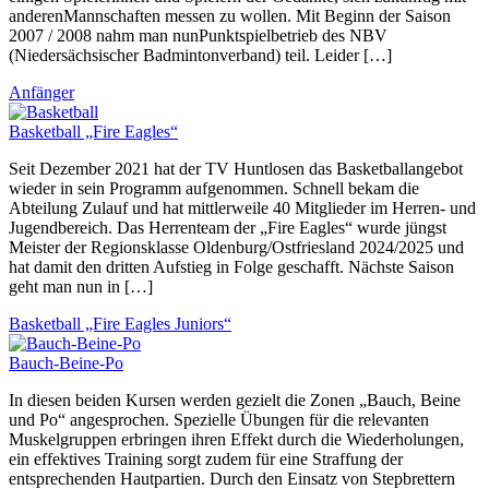
anderenMannschaften messen zu wollen. Mit Beginn der Saison
2007 / 2008 nahm man nunPunktspielbetrieb des NBV
(Niedersächsischer Badmintonverband) teil. Leider […]
Anfänger
Basketball „Fire Eagles“
Seit Dezember 2021 hat der TV Huntlosen das Basketballangebot
wieder in sein Programm aufgenommen. Schnell bekam die
Abteilung Zulauf und hat mittlerweile 40 Mitglieder im Herren- und
Jugendbereich. Das Herrenteam der „Fire Eagles“ wurde jüngst
Meister der Regionsklasse Oldenburg/Ostfriesland 2024/2025 und
hat damit den dritten Aufstieg in Folge geschafft. Nächste Saison
geht man nun in […]
Basketball „Fire Eagles Juniors“
Bauch-Beine-Po
In diesen beiden Kursen werden gezielt die Zonen „Bauch, Beine
und Po“ angesprochen. Spezielle Übungen für die relevanten
Muskelgruppen erbringen ihren Effekt durch die Wiederholungen,
ein effektives Training sorgt zudem für eine Straffung der
entsprechenden Hautpartien. Durch den Einsatz von Stepbrettern