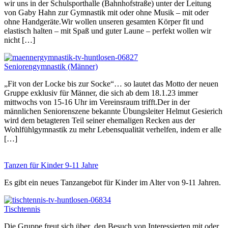
wir uns in der Schulsporthalle (Bahnhofstraße) unter der Leitung
von Gaby Hahn zur Gymnastik mit oder ohne Musik – mit oder
ohne Handgeräte.Wir wollen unseren gesamten Körper fit und
elastisch halten – mit Spaß und guter Laune – perfekt wollen wir
nicht […]
Seniorengymnastik (Männer)
„Fit von der Locke bis zur Socke“… so lautet das Motto der neuen
Gruppe exklusiv für Männer, die sich ab dem 18.1.23 immer
mittwochs von 15-16 Uhr im Vereinsraum trifft.Der in der
männlichen Seniorenszene bekannte Übungsleiter Helmut Gesierich
wird dem betagteren Teil seiner ehemaligen Recken aus der
Wohlfühlgymnastik zu mehr Lebensqualität verhelfen, indem er alle
[…]
Tanzen für Kinder 9-11 Jahre
Es gibt ein neues Tanzangebot für Kinder im Alter von 9-11 Jahren.
Tischtennis
Die Gruppe freut sich über den Besuch von Interessierten mit oder